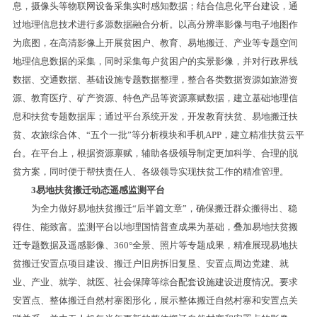
息，摄像头等物联网设备采集实时感知数据；结合信息化平台建设，通
过地理信息技术进行多源数据融合分析。以高分辨率影像与电子地图作
为底图，在高清影像上开展贫困户、教育、易地搬迁、产业等专题空间
地理信息数据的采集，同时采集每户贫困户的实景影像，并对行政界线
数据、交通数据、基础设施专题数据整理，整合各类数据资源如旅游资
源、教育医疗、矿产资源、特色产品等资源禀赋数据，建立基础地理信
息和扶贫专题数据库；通过平台系统开发，开发教育扶贫、易地搬迁扶
贫、农旅综合体、“五个一批”等分析模块和手机APP，建立精准扶贫云平
台。在平台上，根据资源禀赋，辅助各级领导制定更加科学、合理的脱
贫方案，同时便于帮扶责任人、各级领导实现扶贫工作的精准管理。
3易地扶贫搬迁动态遥感监测平台
为全力做好易地扶贫搬迁“后半篇文章”，确保搬迁群众搬得出、稳
得住、能致富。监测平台以地理国情普查成果为基础，叠加易地扶贫搬
迁专题数据及遥感影像、360°全景、照片等专题成果，精准展现易地扶
贫搬迁安置点项目建设、搬迁户旧房拆旧复垦、安置点周边党建、就
业、产业、就学、就医、社会保障等综合配套设施建设进度情况。要求
安置点、整体搬迁自然村寨图形化，展示整体搬迁自然村寨和安置点关