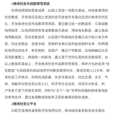
1精准扶贫作战图管理系统
利用地理国情普查成果，以国土资源一张图为基础，对收集整理的
扶贫数据、开发项目及国土资源扶贫开发相关专题信息进行精准空间定
位，开发精准扶贫作战图管理系统。通过建立统一的数据库：①基础数
地理据库，以地理国情普查成果数据为基础，增加地名数据，建立基础
地理数据库。②扶贫数据库：以贫困户和易地扶贫搬迁农户统计表为本
底，结合贫困县、贫困乡镇、贫困村名单以及民族贫困村名单，利用测
绘地理信息技术，将贫困村、贫困户、搬迁户等数据，实地精确定位至
高清影像图上，根据统一的标准，建立基于空间位置的扶贫数据库。在
以上数据库基础上，开发精准扶贫作战图管理系统，将碎片化的各类“扶
贫数据”与高精度的基础地理空间数据紧密结合，展现贫困人口分布、精
准扶贫工作情况；利用高清影像、扶贫专题信息，结合交通、水文、气
候、地貌等自然信息以及人口、经济等社会信息，深层次分析县、村、
户等多尺度下的致贫原因，同时为“五个一批”等帮扶措施的精准落地提
供查询支持，通过各期数据指标和卫星影像展现脱贫成效。
2精准扶贫云平台
以航空遥感快速获取空间地理信息，移动端采集更新其他专题信