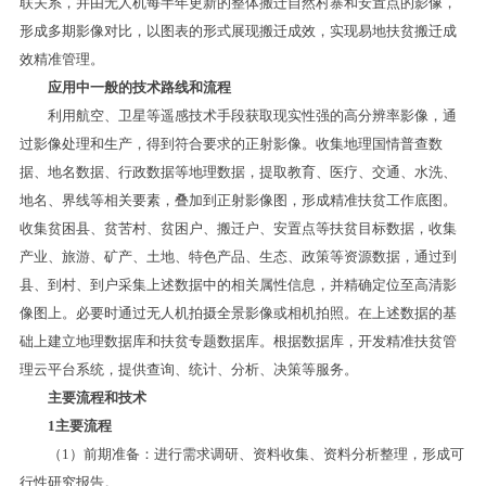
联关系，并由无人机每半年更新的整体搬迁自然村寨和安置点的影像，
形成多期影像对比，以图表的形式展现搬迁成效，实现易地扶贫搬迁成
效精准管理。
应用中一般的技术路线和流程
利用航空、卫星等遥感技术手段获取现实性强的高分辨率影像，通
过影像处理和生产，得到符合要求的正射影像。收集地理国情普查数
据、地名数据、行政数据等地理数据，提取教育、医疗、交通、水洗、
地名、界线等相关要素，叠加到正射影像图，形成精准扶贫工作底图。
收集贫困县、贫苦村、贫困户、搬迁户、安置点等扶贫目标数据，收集
产业、旅游、矿产、土地、特色产品、生态、政策等资源数据，通过到
县、到村、到户采集上述数据中的相关属性信息，并精确定位至高清影
像图上。必要时通过无人机拍摄全景影像或相机拍照。在上述数据的基
础上建立地理数据库和扶贫专题数据库。根据数据库，开发精准扶贫管
理云平台系统，提供查询、统计、分析、决策等服务。
主要流程和技术
1主要流程
（1）前期准备：进行需求调研、资料收集、资料分析整理，形成可
行性研究报告。