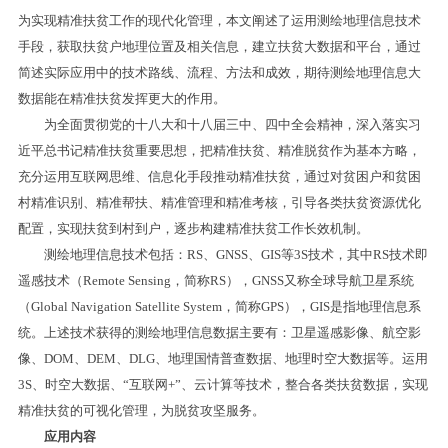
为实现精准扶贫工作的现代化管理，本文阐述了运用测绘地理信息技术
手段，获取扶贫户地理位置及相关信息，建立扶贫大数据和平台，通过
简述实际应用中的技术路线、流程、方法和成效，期待测绘地理信息大
数据能在精准扶贫发挥更大的作用。
为全面贯彻党的十八大和十八届三中、四中全会精神，深入落实习
近平总书记精准扶贫重要思想，把精准扶贫、精准脱贫作为基本方略，
充分运用互联网思维、信息化手段推动精准扶贫，通过对贫困户和贫困
村精准识别、精准帮扶、精准管理和精准考核，引导各类扶贫资源优化
配置，实现扶贫到村到户，逐步构建精准扶贫工作长效机制。
测绘地理信息技术包括：RS、GNSS、GIS等3S技术，其中RS技术即
遥感技术（Remote Sensing，简称RS），GNSS又称全球导航卫星系统
（Global Navigation Satellite System，简称GPS），GIS是指地理信息系
统。上述技术获得的测绘地理信息数据主要有：卫星遥感影像、航空影
像、DOM、DEM、DLG、地理国情普查数据、地理时空大数据等。运用
3S、时空大数据、“互联网+”、云计算等技术，整合各类扶贫数据，实现
精准扶贫的可视化管理，为脱贫攻坚服务。
应用内容