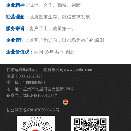
企业精神：
诚信、合作、勤奋、创新
经营理念：
以质量求生存、以信誉求发展
服务宗旨：
客户至上，质量第一。
企业管理：
以客户为导向，以市场为核心的原则
企业价值观：
认同 参与 共享 创新
甘肃远腾勘测设计工程有限公司
www.gsytkc.com
电话：0931-2923127
手 机：13893604961
地 址：兰州市七里河区火星街128号
备案号：
陇ICP备10001734号
甘公网安备62010302000482号